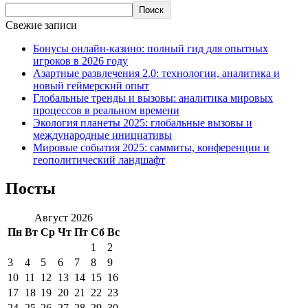
Поиск
Свежие записи
Бонусы онлайн-казино: полный гид для опытных
игроков в 2026 году
Азартные развлечения 2.0: технологии, аналитика и
новый геймерский опыт
Глобальные тренды и вызовы: аналитика мировых
процессов в реальном времени
Экология планеты 2025: глобальные вызовы и
международные инициативы
Мировые события 2025: саммиты, конференции и
геополитический ландшафт
Посты
Август 2026
Пн
Вт
Ср
Чт
Пт
Сб
Вс
1
2
3
4
5
6
7
8
9
10
11
12
13
14
15
16
17
18
19
20
21
22
23
24
25
26
27
28
29
30