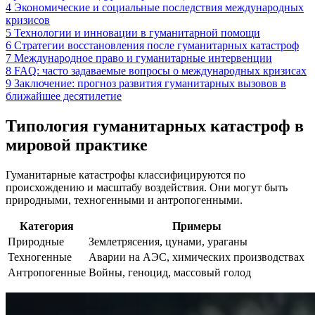
4
Экономические и социальные последствия международных
кризисов
5
Технологии и инновации в гуманитарной помощи
6
Стратегии восстановления после гуманитарных катастроф
7
Международное право и гуманитарные интервенции
8
FAQ: часто задаваемые вопросы о международных кризисах
9
Заключение: прогноз развития гуманитарных вызовов в
ближайшее десятилетие
Типология гуманитарных катастроф в
мировой практике
Гуманитарные катастрофы классифицируются по
происхождению и масштабу воздействия. Они могут быть
природными, техногенными и антропогенными.
Категория
Примеры
Природные
Землетрясения, цунами, ураганы
Техногенные
Аварии на АЭС, химических производствах
Антропогенные
Войны, геноцид, массовый голод