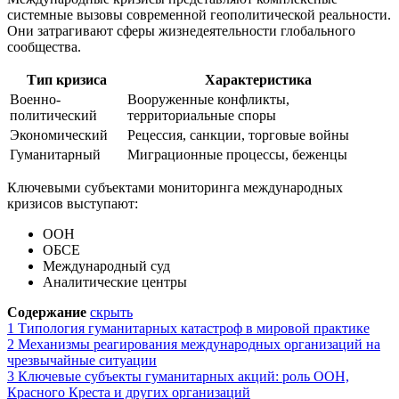
системные вызовы современной геополитической реальности.
Они затрагивают сферы жизнедеятельности глобального
сообщества.
Тип кризиса
Характеристика
Военно-
Вооруженные конфликты,
политический
территориальные споры
Экономический
Рецессия, санкции, торговые войны
Гуманитарный
Миграционные процессы, беженцы
Ключевыми субъектами мониторинга международных
кризисов выступают:
ООН
ОБСЕ
Международный суд
Аналитические центры
Содержание
скрыть
1
Типология гуманитарных катастроф в мировой практике
2
Механизмы реагирования международных организаций на
чрезвычайные ситуации
3
Ключевые субъекты гуманитарных акций: роль ООН,
Красного Креста и других организаций