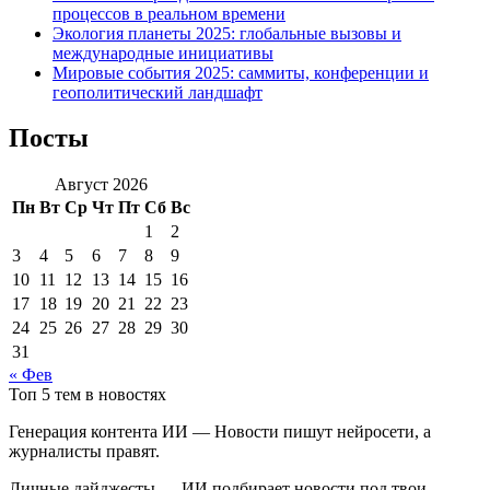
процессов в реальном времени
Экология планеты 2025: глобальные вызовы и
международные инициативы
Мировые события 2025: саммиты, конференции и
геополитический ландшафт
Посты
Август 2026
Пн
Вт
Ср
Чт
Пт
Сб
Вс
1
2
3
4
5
6
7
8
9
10
11
12
13
14
15
16
17
18
19
20
21
22
23
24
25
26
27
28
29
30
31
« Фев
Топ 5 тем в новостях
Генерация контента ИИ — Новости пишут нейросети, а
журналисты правят.
Личные дайджесты — ИИ подбирает новости под твои