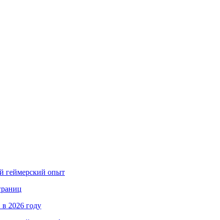
ый геймерский опыт
границ
 в 2026 году