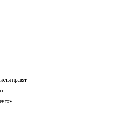
исты правят.
ы.
ентом.