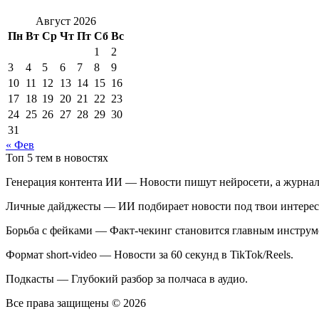
Август 2026
Пн
Вт
Ср
Чт
Пт
Сб
Вс
1
2
3
4
5
6
7
8
9
10
11
12
13
14
15
16
17
18
19
20
21
22
23
24
25
26
27
28
29
30
31
« Фев
Топ 5 тем в новостях
Генерация контента ИИ — Новости пишут нейросети, а журнал
Личные дайджесты — ИИ подбирает новости под твои интерес
Борьба с фейками — Факт-чекинг становится главным инструм
Формат short-video — Новости за 60 секунд в TikTok/Reels.
Подкасты — Глубокий разбор за полчаса в аудио.
Все права защищены © 2026