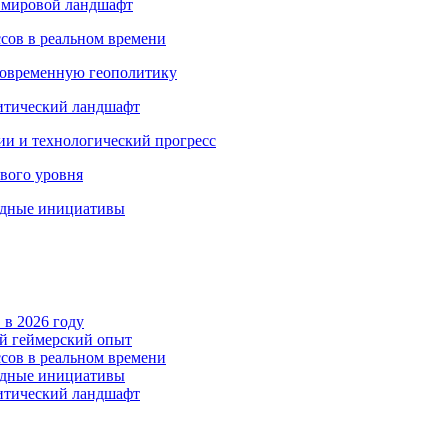
т мировой ландшафт
сов в реальном времени
 современную геополитику
итический ландшафт
ии и технологический прогресс
вого уровня
одные инициативы
 в 2026 году
ый геймерский опыт
сов в реальном времени
одные инициативы
итический ландшафт