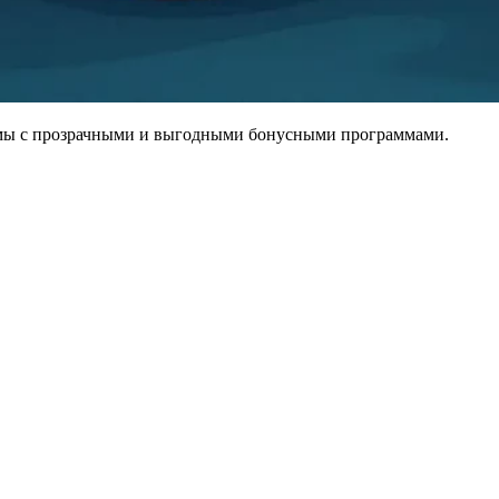
мы с прозрачными и выгодными бонусными программами.