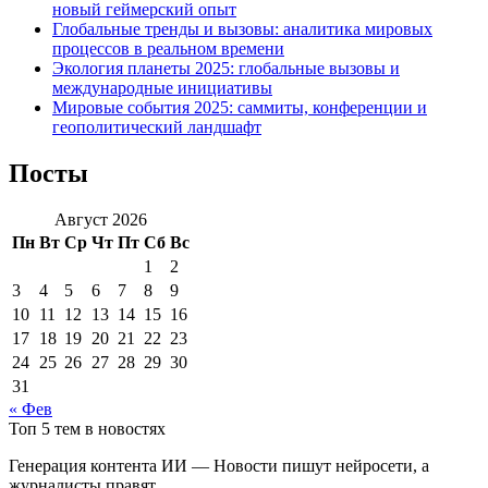
новый геймерский опыт
Глобальные тренды и вызовы: аналитика мировых
процессов в реальном времени
Экология планеты 2025: глобальные вызовы и
международные инициативы
Мировые события 2025: саммиты, конференции и
геополитический ландшафт
Посты
Август 2026
Пн
Вт
Ср
Чт
Пт
Сб
Вс
1
2
3
4
5
6
7
8
9
10
11
12
13
14
15
16
17
18
19
20
21
22
23
24
25
26
27
28
29
30
31
« Фев
Топ 5 тем в новостях
Генерация контента ИИ — Новости пишут нейросети, а
журналисты правят.