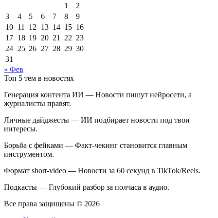
1
2
3
4
5
6
7
8
9
10
11
12
13
14
15
16
17
18
19
20
21
22
23
24
25
26
27
28
29
30
31
« Фев
Топ 5 тем в новостях
Генерация контента ИИ — Новости пишут нейросети, а
журналисты правят.
Личные дайджесты — ИИ подбирает новости под твои
интересы.
Борьба с фейками — Факт-чекинг становится главным
инструментом.
Формат short-video — Новости за 60 секунд в TikTok/Reels.
Подкасты — Глубокий разбор за полчаса в аудио.
Все права защищены © 2026